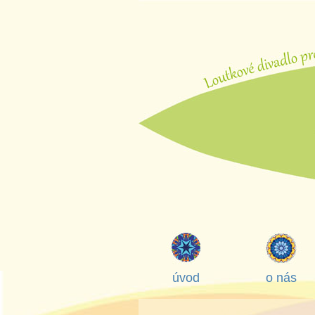
úvod
o nás