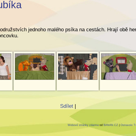
ubíka
odružstvích jednoho malého psíka na cestách. Hrají obě he
oncovku.
Sdílet
|
Webové stránky zdarma
od
BANAN.CZ
|
Ostravski T