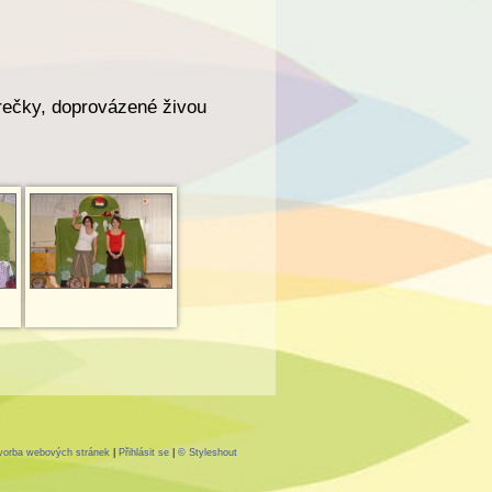
rečky, doprovázené živou
vorba webových stránek
|
Přihlásit se
|
© Styleshout